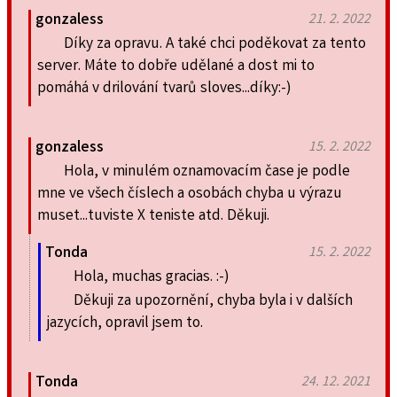
gonzaless
21. 2. 2022
Díky za opravu. A také chci poděkovat za tento
server. Máte to dobře udělané a dost mi to
pomáhá v drilování tvarů sloves...díky:-)
gonzaless
15. 2. 2022
Hola, v minulém oznamovacím čase je podle
mne ve všech číslech a osobách chyba u výrazu
muset...tuviste X teniste atd. Děkuji.
Tonda
15. 2. 2022
Hola, muchas gracias. :-)
Děkuji za upozornění, chyba byla i v dalších
jazycích, opravil jsem to.
Tonda
24. 12. 2021