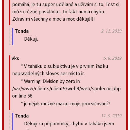
pomáhá, je tu super udělané a užívám si to. Test si
můžu různě poskládat, to fakt nemá chybu.
Zdravím všechny a moc a moc děkuji!!!!
Tonda
2. 11. 2019
Děkuji.
vks
5. 9. 2019
* V taháku o subjuktivu je v prvním řádku
nepravidelných sloves ser misto ir.
* Warning: Division by zero in
/var/www/clients/client9/web9/web/spolecne.php
on line 56
* je nějak možné mazat moje procvičování?
Tonda
11. 9. 2019
Děkuji za připomínky, chybu v taháku jsem