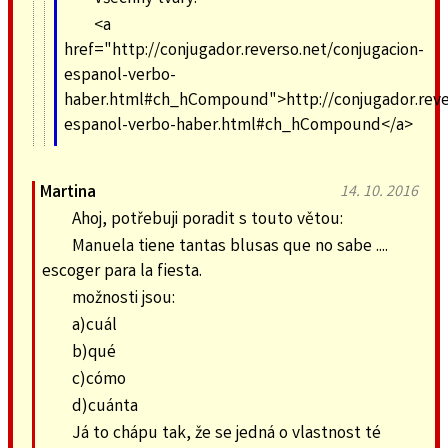
<a
href="http://conjugador.reverso.net/conjugacion-
espanol-verbo-
haber.html#ch_hCompound">http://conjugador.rever
espanol-verbo-haber.html#ch_hCompound</a>
Martina
14. 10. 2016
Ahoj, potřebuji poradit s touto větou:
Manuela tiene tantas blusas que no sabe ....
escoger para la fiesta.
možnosti jsou:
a)cuál
b)qué
c)cómo
d)cuánta
Já to chápu tak, že se jedná o vlastnost té