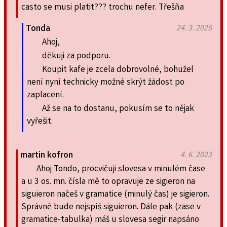
casto se musi platit??? trochu nefer. Třešňa
Tonda
24. 3. 2025
Ahoj,
děkuji za podporu.
Koupit kafe je zcela dobrovolné, bohužel
není nyní technicky možné skrýt žádost po
zaplacení.
Až se na to dostanu, pokusím se to nějak
vyřešit.
martin kofron
4. 6. 2023
Ahoj Tondo, procvičuji slovesa v minulém čase
a u 3 os. mn. čísla mě to opravuje ze sigieron na
siguieron načeš v gramatice (minulý čas) je sigieron.
Správně bude nejspíš siguieron. Dále pak (zase v
gramatice-tabulka) máš u slovesa segir napsáno