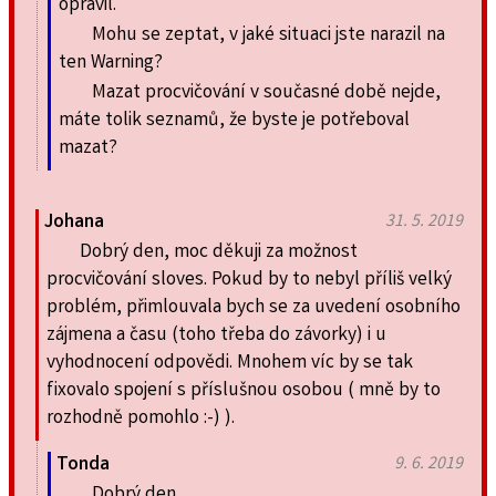
opravil.
Mohu se zeptat, v jaké situaci jste narazil na
ten Warning?
Mazat procvičování v současné době nejde,
máte tolik seznamů, že byste je potřeboval
mazat?
Johana
31. 5. 2019
Dobrý den, moc děkuji za možnost
procvičování sloves. Pokud by to nebyl příliš velký
problém, přimlouvala bych se za uvedení osobního
zájmena a času (toho třeba do závorky) i u
vyhodnocení odpovědi. Mnohem víc by se tak
fixovalo spojení s příslušnou osobou ( mně by to
rozhodně pomohlo :-) ).
Tonda
9. 6. 2019
Dobrý den,