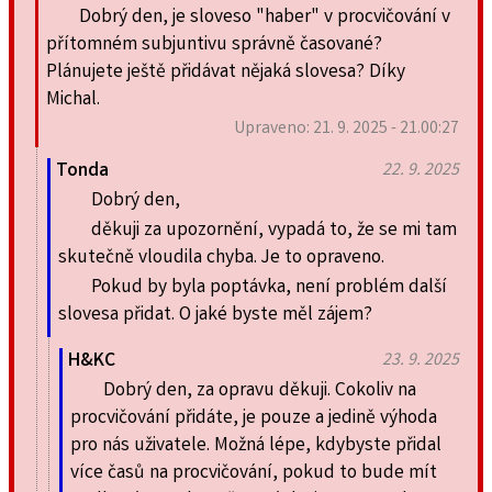
Dobrý den, je sloveso "haber" v procvičování v
přítomném subjuntivu správně časované?
Plánujete ještě přidávat nějaká slovesa? Díky
Michal.
Upraveno: 21. 9. 2025 - 21.00:27
Tonda
22. 9. 2025
Dobrý den,
děkuji za upozornění, vypadá to, že se mi tam
skutečně vloudila chyba. Je to opraveno.
Pokud by byla poptávka, není problém další
slovesa přidat. O jaké byste měl zájem?
H&KC
23. 9. 2025
Dobrý den, za opravu děkuji. Cokoliv na
procvičování přidáte, je pouze a jedině výhoda
pro nás uživatele. Možná lépe, kdybyste přidal
více časů na procvičování, pokud to bude mít