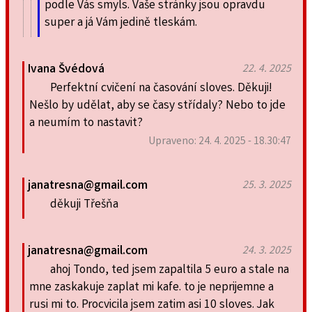
podle Vás smyls. Vaše stránky jsou opravdu
super a já Vám jedině tleskám.
Ivana Švédová
22. 4. 2025
Perfektní cvičení na časování sloves. Děkuji!
Nešlo by udělat, aby se časy střídaly? Nebo to jde
a neumím to nastavit?
Upraveno: 24. 4. 2025 - 18.30:47
janatresna@gmail.com
25. 3. 2025
děkuji Třešňa
janatresna@gmail.com
24. 3. 2025
ahoj Tondo, ted jsem zapaltila 5 euro a stale na
mne zaskakuje zaplat mi kafe. to je neprijemne a
rusi mi to. Procvicila jsem zatim asi 10 sloves. Jak