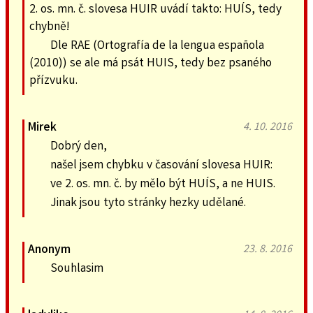
2. os. mn. č. slovesa HUIR uvádí takto: HUÍS, tedy
chybně!
Dle RAE (Ortografía de la lengua española
(2010)) se ale má psát HUIS, tedy bez psaného
přízvuku.
Mirek
4. 10. 2016
Dobrý den,
našel jsem chybku v časování slovesa HUIR:
ve 2. os. mn. č. by mělo být HUÍS, a ne HUIS.
Jinak jsou tyto stránky hezky udělané.
Anonym
23. 8. 2016
Souhlasim