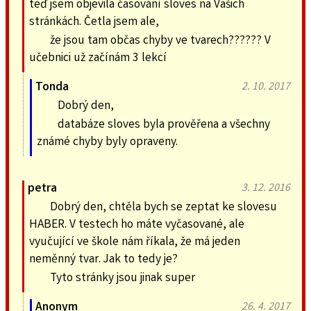
teď jsem objevila časování sloves na Vašich
stránkách. Četla jsem ale,
že jsou tam občas chyby ve tvarech?????? V
učebnici už začínám 3 lekcí
Tonda
2. 10. 2017
Dobrý den,
databáze sloves byla prověřena a všechny
známé chyby byly opraveny.
petra
3. 12. 2016
Dobrý den, chtěla bych se zeptat ke slovesu
HABER. V testech ho máte vyčasované, ale
vyučující ve škole nám říkala, že má jeden
neměnný tvar. Jak to tedy je?
Tyto stránky jsou jinak super
Anonym
26. 4. 2017