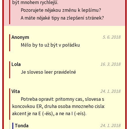
být mnohem rychlejší.
Pozorujete nějakou změnu k lepšímu?
A máte nějaké tipy na zlepšení stránek?
Anonym
5. 6. 2018
Mělo by to už být v pořádku
Lola
16. 3. 2018
Je sloveso leer pravidelné
Vita
24. 1. 2018
Potreba opravit: pritomny cas, slovesa s
koncovkou ER, druha osoba mnozneho cisla:
akcent je na E (-éis), a ne na I (-eís).
Tonda
24. 1. 2018