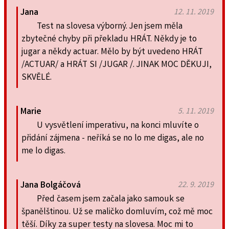
Jana
12. 11. 2019
Test na slovesa výborný. Jen jsem měla
zbytečné chyby při překladu HRÁT. Někdy je to
jugar a někdy actuar. Mělo by být uvedeno HRÁT
/ACTUAR/ a HRÁT SI /JUGAR /. JINAK MOC DĚKUJI,
SKVĚLÉ.
Marie
5. 11. 2019
U vysvětlení imperativu, na konci mluvíte o
přidání zájmena - neříká se no lo me digas, ale no
me lo digas.
Jana Bolgáčová
22. 9. 2019
Před časem jsem začala jako samouk se
španělštinou. Už se maličko domluvím, což mě moc
těší. Díky za super testy na slovesa. Moc mi to