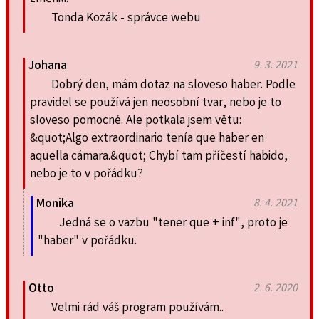
Tonda Kozák - správce webu
Johana
9. 3. 2021
Dobrý den, mám dotaz na sloveso haber. Podle
pravidel se používá jen neosobní tvar, nebo je to
sloveso pomocné. Ale potkala jsem větu:
&quot;Algo extraordinario tenía que haber en
aquella cámara.&quot; Chybí tam příčestí habido,
nebo je to v pořádku?
Monika
8. 4. 2021
Jedná se o vazbu "tener que + inf", proto je
"haber" v pořádku.
Otto
2. 6. 2020
Velmi rád váš program používám..