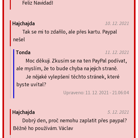
Feliz Navidad!
Hajchajda
10. 12. 2021
Tak se mi to zdařilo, ale přes kartu. Paypal
nešel
Tonda
11. 12. 2021
Moc děkuji. Zkusím se na ten PayPal podívat,
ale myslím, že to bude chyba na jejich straně.
Je nějaké vylepšení těchto stránek, které
byste uvítal?
Upraveno: 11. 12. 2021 - 21.06:04
Hajchajda
5. 12. 2021
Dobrý den, proč nemohu zaplatit přes paypal?
Běžně ho používám. Václav