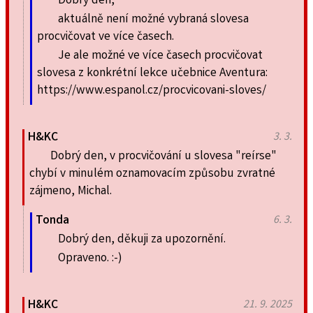
Dobrý den,
aktuálně není možné vybraná slovesa
procvičovat ve více časech.
Je ale možné ve více časech procvičovat
slovesa z konkrétní lekce učebnice Aventura:
https://www.espanol.cz/procvicovani-sloves/
H&KC
3. 3.
Dobrý den, v procvičování u slovesa "reírse"
chybí v minulém oznamovacím způsobu zvratné
zájmeno, Michal.
Tonda
6. 3.
Dobrý den, děkuji za upozornění.
Opraveno. :-)
H&KC
21. 9. 2025