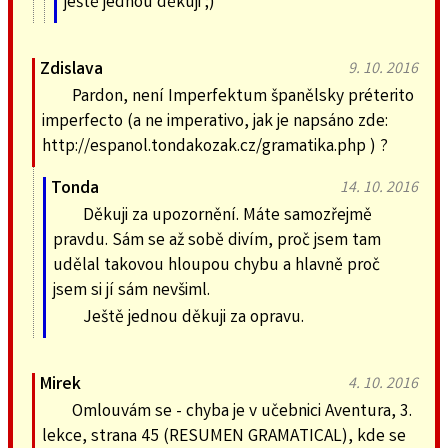
ještě jednou děkuji ;)
Zdislava
9. 10. 2016
Pardon, není Imperfektum španělsky préterito
imperfecto (a ne imperativo, jak je napsáno zde:
http://espanol.tondakozak.cz/gramatika.php ) ?
Tonda
14. 10. 2016
Děkuji za upozornění. Máte samozřejmě
pravdu. Sám se až sobě divím, proč jsem tam
udělal takovou hloupou chybu a hlavně proč
jsem si jí sám nevšiml.
Ještě jednou děkuji za opravu.
Mirek
4. 10. 2016
Omlouvám se - chyba je v učebnici Aventura, 3.
lekce, strana 45 (RESUMEN GRAMATICAL), kde se