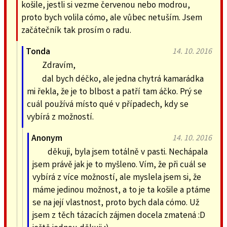
košile, jestli si vezme červenou nebo modrou,
proto bych volila cómo, ale vůbec netuším. Jsem
začátečník tak prosím o radu.
Tonda
14. 10. 2016
Zdravím,
dal bych déčko, ale jedna chytrá kamarádka
mi řekla, že je to blbost a patří tam áčko. Prý se
cuál používá místo qué v případech, kdy se
vybírá z možností.
Anonym
14. 10. 2016
děkuji, byla jsem totálně v pasti. Nechápala
jsem právě jak je to myšleno. Vím, že při cuál se
vybírá z více možností, ale myslela jsem si, že
máme jedinou možnost, a to je ta košile a ptáme
se na její vlastnost, proto bych dala cómo. Už
jsem z těch tázacích zájmen docela zmatená :D