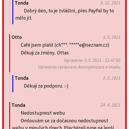
Tonda
5. 12. 2021
Dobrý den, to je zvláštní, přes PayPal by to
mělo jít.
Otto
3. 5. 2021
Café jsem platil (ch***. *****e@seznam.cz)
Děkuji za změny.. Ottas
Upraveno: 3. 5. 2021 - 22.47:50
Upraveno správcem: Anonymizace e-mailu
Tonda
3. 5. 2021
Děkuji za podporu. :-)
Tonda
24. 4. 2021
Nedostupnost webu
Omlouvám se za dočasnou nedostupnost
webu v minulých dnech. Přecházeli jsme na lepší