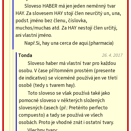
Sloveso HABER má jen jeden neměnný tvar
HAY. Za slovesem HAY stojí člen neurčitý un, una,
podst. jméno bez členu, číslovka,
muchos/muchas atd. Za HAY nestojí člen určitý,
ani vlastní jméno.
Např.Si, hay una cerca de aqui.(pharmacia)
Tonda
26. 4. 2017
Sloveso haber má vlastní tvar pro každou
osobu. V čase přítomném prostém (presente
de indicativo) se víceméně používá jen ve třetí
osobě (tedy s tvarem hay).
Toto sloveso se však používá také jako
pomocné sloveso v některých složených
slovesných časech (př.: Pretérito perfecto
compuesto) a tady se používá ve všech
osobách. Proto je vhodné znát i ostatní tvary.
Všechny tvary: