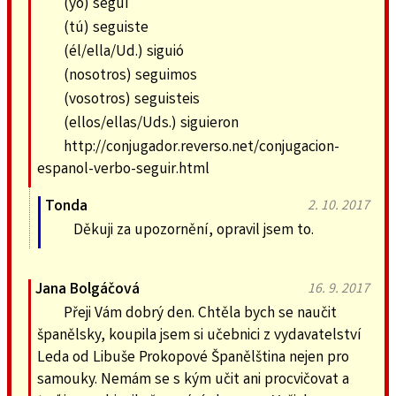
(yo) seguí
(tú) seguiste
(él/ella/Ud.) siguió
(nosotros) seguimos
(vosotros) seguisteis
(ellos/ellas/Uds.) siguieron
http://conjugador.reverso.net/conjugacion-
espanol-verbo-seguir.html
Tonda
2. 10. 2017
Děkuji za upozornění, opravil jsem to.
Jana Bolgáčová
16. 9. 2017
Přeji Vám dobrý den. Chtěla bych se naučit
španělsky, koupila jsem si učebnici z vydavatelství
Leda od Libuše Prokopové Španělština nejen pro
samouky. Nemám se s kým učit ani procvičovat a