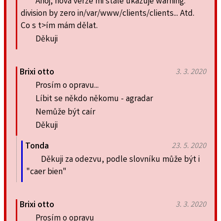
Ahoj, nová verze mi stále ukazuje warning:
division by zero in/var/www/clients/clients... Atd.
Co s t>ím mám dělat.
Děkuji
Brixi otto
3. 3. 2020
Prosím o opravu...
Líbit se někdo někomu - agradar
Nemůže být caír
Děkuji
Tonda
23. 5. 2020
Děkuji za odezvu, podle slovníku může být i
"caer bien"
Brixi otto
3. 3. 2020
Prosím o opravu