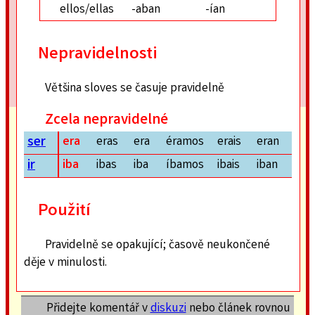
ellos/ellas
-aban
-ían
Nepravidelnosti
Většina sloves se časuje pravidelně
Zcela nepravidelné
ser
era
eras
era
éramos
erais
eran
ir
iba
ibas
iba
íbamos
ibais
iban
Použití
Pravidelně se opakující; časově neukončené
děje v minulosti.
Přidejte komentář v
diskuzi
nebo článek rovnou