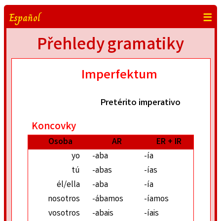
Español
☰
Přehledy gramatiky
Imperfektum
Pretérito imperativo
Koncovky
Osoba
AR
ER + IR
yo
-aba
-ía
tú
-abas
-ías
él/ella
-aba
-ía
nosotros
-ábamos
-íamos
vosotros
-abais
-íais