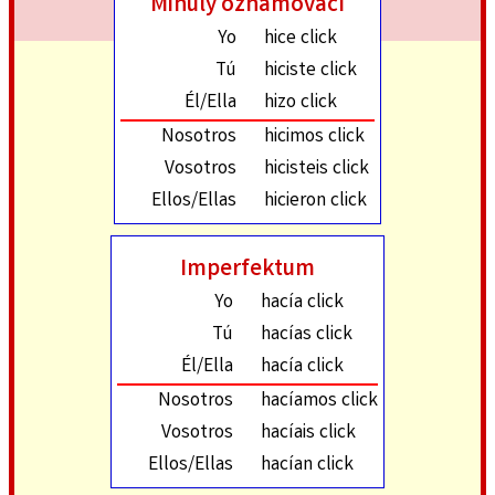
Minulý oznamovací
Yo
hice click
Tú
hiciste click
Él/Ella
hizo click
Nosotros
hicimos click
Vosotros
hicisteis click
Ellos/Ellas
hicieron click
Imperfektum
Yo
hacía click
Tú
hacías click
Él/Ella
hacía click
Nosotros
hacíamos click
Vosotros
hacíais click
Ellos/Ellas
hacían click