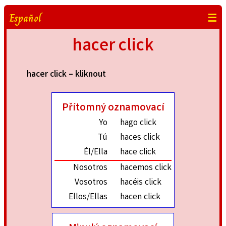
Español
☰
hacer click
hacer click – kliknout
Přítomný oznamovací
Yo
hago click
Tú
haces click
Él/Ella
hace click
Nosotros
hacemos click
Vosotros
hacéis click
Ellos/Ellas
hacen click