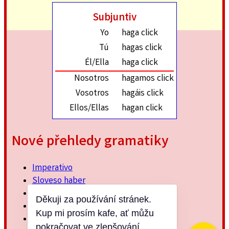
Subjuntiv
Yo
haga click
Tú
hagas click
Él/Ella
haga click
Nosotros
hagamos click
Vosotros
hagáis click
Ellos/Ellas
hagan click
Nové přehledy gramatiky
Imperativo
Sloveso haber
Imperfektum
Děkuji za používání stránek.
Přítomný subjuntiv
Kup mi prosím kafe, ať můžu
Minulý jednoduchý
pokračovat ve zlepšování