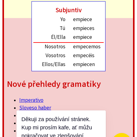
Subjuntiv
Yo
empiece
Tú
empieces
Él/Ella
empiece
Nosotros
empecemos
Vosotros
empecéis
Ellos/Ellas
empiecen
Nové přehledy gramatiky
Imperativo
Sloveso haber
Imperfektum
Děkuji za používání stránek.
Přítomný subjuntiv
Kup mi prosím kafe, ať můžu
Minulý jednoduchý
pokračovat ve zlepšování