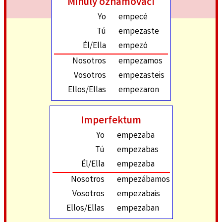
Minulý oznamovací
Yo
empecé
Tú
empezaste
Él/Ella
empezó
Nosotros
empezamos
Vosotros
empezasteis
Ellos/Ellas
empezaron
Imperfektum
Yo
empezaba
Tú
empezabas
Él/Ella
empezaba
Nosotros
empezábamos
Vosotros
empezabais
Ellos/Ellas
empezaban