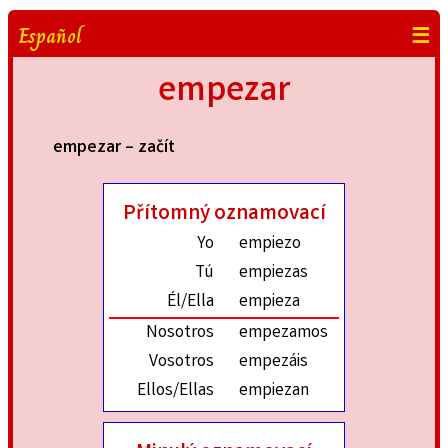
Español
☰
empezar
empezar – začít
Přítomný oznamovací
Yo
empiezo
Tú
empiezas
Él/Ella
empieza
Nosotros
empezamos
Vosotros
empezáis
Ellos/Ellas
empiezan